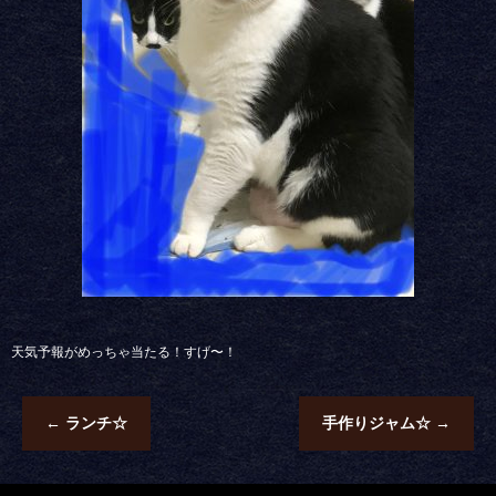
天気予報がめっちゃ当たる！すげ〜！
←
ランチ☆
手作りジャム☆
→