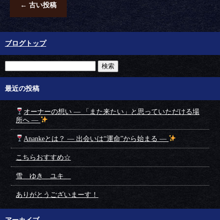
←
古い投稿
ブログトップ
最近の投稿
オーナーの想い ― 「また来たい」と思っていただける場
所へ ―
Anankeとは？ ― 出会いは“運命”から始まる ―
こちらおすすめ☆
雪 ゆき ユキ
ありがとうございまーす！