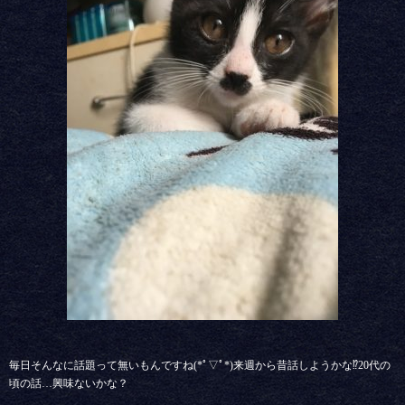
毎日そんなに話題って無いもんですね(*ﾟ▽ﾟ*)来週から昔話しようかな⁉︎20代の
頃の話…興味ないかな？