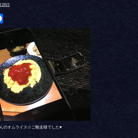
月28日
itter
Facebook
んのオムライス☆ご馳走様でした
♥︎