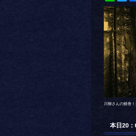
川柳さんの鰻巻！
本日20