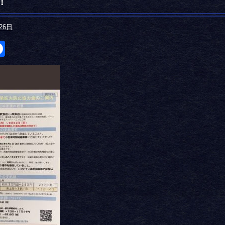
！
26日
itter
Facebook