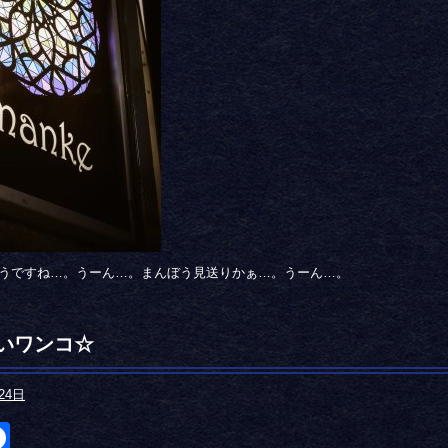
うですね…。うーん…。まんぼう見送りかぁ…。うーん…。
いワンコ☆
24日
itter
Facebook