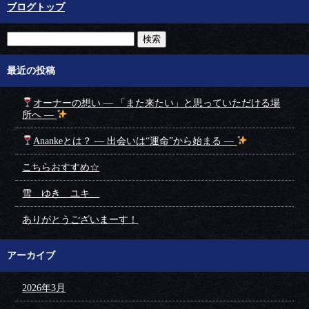
ブログトップ
最近の投稿
オーナーの想い ― 「また来たい」と思っていただける場
所へ ―
Anankeとは？ ― 出会いは“運命”から始まる ―
こちらおすすめ☆
雪 ゆき ユキ
ありがとうございまーす！
アーカイブ
2026年3月